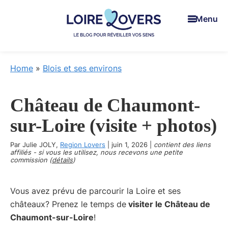
Skip
Skip
Skip
Menu
to
to
to
main
primary
footer
content
sidebar
Loire
Pour
Lovers
réveiller
Home
»
Blois et ses environs
vos
sens
Château de Chaumont-
en
Loire
sur-Loire (visite + photos)
-
Par
Julie JOLY
,
Le
Region Lovers
|
juin 1, 2026
|
contient des liens
affiliés - si vous les utilisez, nous recevons une petite
blog
commission (
détails
)
de
Claire
Vous avez prévu de parcourir la Loire et ses
et
châteaux? Prenez le temps de
visiter le Château de
Manu
Chaumont-sur-Loire
!