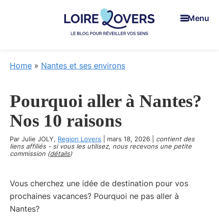
Skip
Skip
Skip
Menu
to
to
to
main
primary
footer
content
sidebar
Loire
Pour
Lovers
réveiller
Home
»
Nantes et ses environs
vos
sens
Pourquoi aller à Nantes?
en
Loire
Nos 10 raisons
-
Par
Julie JOLY
,
Le
Region Lovers
|
mars 18, 2026
|
contient des
liens affiliés - si vous les utilisez, nous recevons une petite
blog
commission (
détails
)
de
Claire
Vous cherchez une idée de destination pour vos
et
prochaines vacances? Pourquoi ne pas aller à
Manu
Nantes?