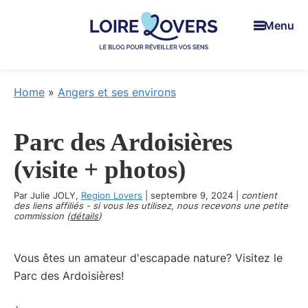
Skip
Skip
Skip
Menu
to
to
to
main
primary
footer
content
sidebar
Loire
Pour
Lovers
réveiller
Home
»
Angers et ses environs
vos
sens
Parc des Ardoisières
en
Loire
(visite + photos)
-
Par
Julie JOLY
,
Le
Region Lovers
|
septembre 9, 2024
|
contient
des liens affiliés - si vous les utilisez, nous recevons une petite
blog
commission (
détails
)
de
Claire
Vous êtes un amateur d'escapade nature? Visitez le
et
Parc des Ardoisières!
Manu