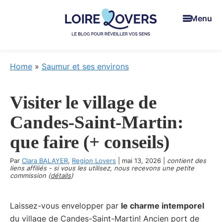
Skip
Skip
Skip
Menu
to
to
to
main
primary
footer
content
sidebar
Loire
Pour
Lovers
réveiller
Home
»
Saumur et ses environs
vos
sens
Visiter le village de
en
Loire
Candes-Saint-Martin:
-
que faire (+ conseils)
Le
blog
Par
Clara BALAYER
,
Region Lovers
|
mai 13, 2026
|
contient des
de
liens affiliés - si vous les utilisez, nous recevons une petite
commission (
détails
)
Claire
et
Laissez-vous envelopper par
le charme intemporel
Manu
du village de Candes-Saint-Martin! Ancien port de