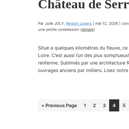
Château de Serra
Par
Julie JOLY
,
Region Lovers
|
mai 12, 2026
|
cont
une petite commission (
détails
)
Situé à quelques kilomètres du fleuve, ce
Loire. C’est aussi l’un des plus somptueux!
renferme. Sublimés par une architecture 
ouvrages anciens par milliers. Lisez notre 
Go
Page
Page
Page
Page
Pa
«
Previous Page
1
2
3
4
5
to