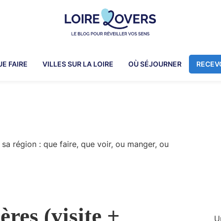
Loire
Pour
Lovers
réveiller
UE FAIRE
VILLES SUR LA LOIRE
OÙ SÉJOURNER
RECEVO
vos
sens
en
Loire
-
Le
sa région : que faire, que voir, ou manger, ou
blog
de
Claire
et
Manu
ères (visite +
U