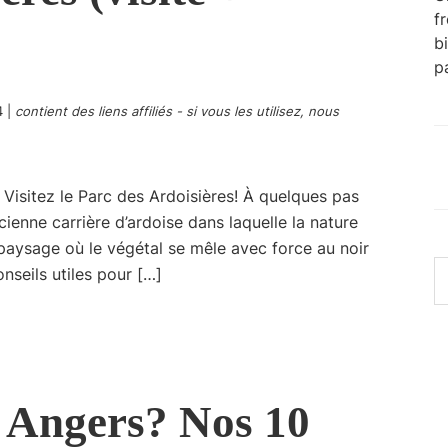
f
b
p
4
|
contient des liens affiliés - si vous les utilisez, nous
Visitez le Parc des Ardoisières! À quelques pas
ienne carrière d’ardoise dans laquelle la nature
paysage où le végétal se mêle avec force au noir
R
conseils utiles pour […]
s
c
si
à Angers? Nos 10