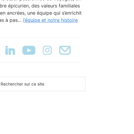
rère épicurien, des valeurs familiales
ien ancrées, une équipe qui s’enrichit
as à pas…
l’équipe et notre histoire
echercher
ur
e
te