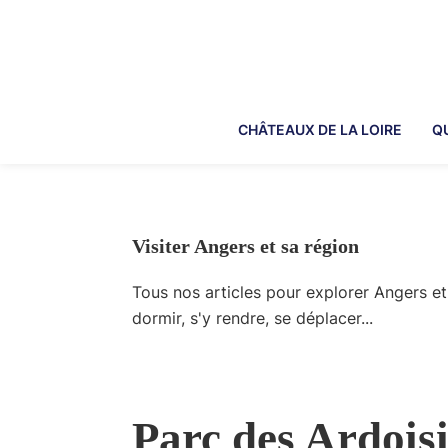
Skip
Skip
Skip
Skip
to
to
to
to
primary
main
primary
footer
navigation
content
sidebar
CHÂTEAUX DE LA LOIRE
Q
Visiter Angers et sa région
Tous nos articles pour explorer Angers et 
dormir, s'y rendre, se déplacer...
Parc des Ardoisi