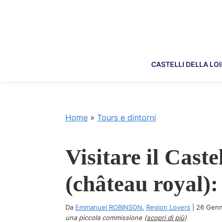
Skip
Skip
Skip
Skip
to
to
to
to
primary
main
primary
footer
navigation
content
sidebar
CASTELLI DELLA LO
Home
»
Tours e dintorni
Visitare il Cast
(château royal): 
Da
Emmanuel ROBINSON
,
Region Lovers
|
26 Genn
una piccola commissione (
scopri di più
)