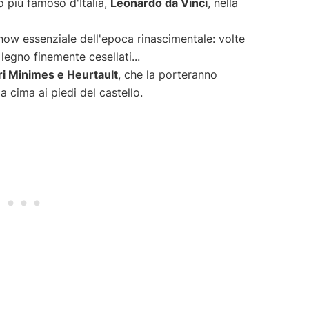
o più famoso d'Italia,
Leonardo da Vinci
, nella
how essenziale dell'epoca rinascimentale: volte
legno finemente cesellati...
rri Minimes e Heurtault
, che la porteranno
 cima ai piedi del castello.