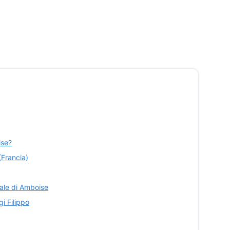
ise?
(Francia)
reale di Amboise
gi Filippo