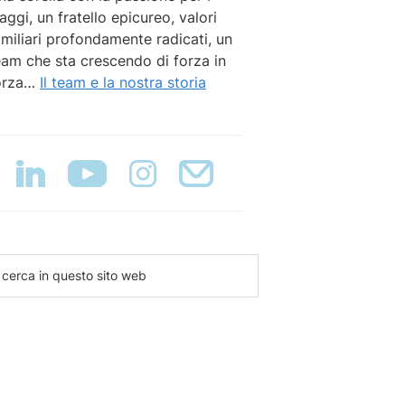
iaggi, un fratello epicureo, valori
amiliari profondamente radicati, un
eam che sta crescendo di forza in
orza…
Il team e la nostra storia
erca
uesto
to
eb