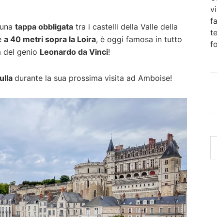
v
e
f
Manu
 una
tappa obbligata
tra i castelli della Valle della
t
ne
a 40 metri sopra la Loira
, è oggi famosa in tutto
f
a del genio
Leonardo da Vinci
!
ulla
durante la sua prossima visita ad Amboise!
c
in
q
si
w