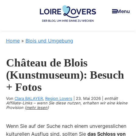
Skip
Skip
Skip
Menu
to
to
to
main
primary
footer
content
sidebar
Loire
Um
Lovers
Iie
Home
»
Blois und Umgebung
Sinne
zu
Château de Blois
wecken
im
(Kunstmuseum): Besuch
Loiretal
+ Fotos
-
Der
Von
Clara BALAYER
,
Region Lovers
|
23. Mai 2026
|
enthält
Blog
Affiliate-Links – wenn Sie diese nutzen, erhalten wir eine kleine
Provision (
mehr lesen
)
von
Claire
Wenn Sie auf der Suche nach einem unvergesslichen
und
kulturellen Ausflug sind, sollten Sie
das Schloss von
Man