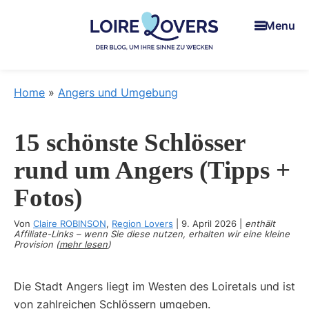
Skip
Skip
Skip
Menu
to
to
to
main
primary
footer
content
sidebar
Loire
Um
Lovers
Iie
Home
»
Angers und Umgebung
Sinne
zu
15 schönste Schlösser
wecken
im
rund um Angers (Tipps +
Loiretal
Fotos)
-
Der
Von
Claire ROBINSON
,
Region Lovers
|
9. April 2026
|
enthält
Blog
Affiliate-Links – wenn Sie diese nutzen, erhalten wir eine kleine
Provision (
mehr lesen
)
von
Claire
Die Stadt Angers liegt im Westen des Loiretals und ist
und
von zahlreichen Schlössern umgeben.
Man