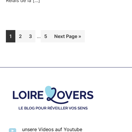
Relais de la […]
Interim
Page
Page
Page
Page
Go
1
2
3
…
5
Next Page »
pages
to
omitted
Footer
unsere Videos auf Youtube