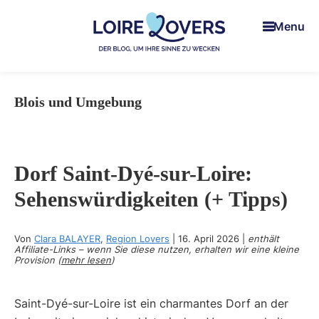
Skip
Skip
Skip
Menu
to
to
to
main
primary
footer
content
sidebar
Loire
Um
Lovers
Iie
Blois und Umgebung
Sinne
zu
wecken
im
Dorf Saint-Dyé-sur-Loire:
Loiretal
Sehenswürdigkeiten (+ Tipps)
-
Der
Von
Clara BALAYER
,
Region Lovers
|
16. April 2026
|
enthält
Blog
Affiliate-Links – wenn Sie diese nutzen, erhalten wir eine kleine
von
Provision (
mehr lesen
)
Claire
und
Saint-Dyé-sur-Loire ist ein charmantes Dorf an der
Man