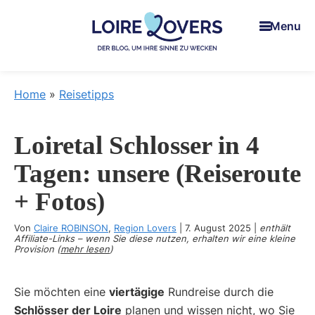
Skip
Skip
Skip
Menu
to
to
to
main
primary
footer
content
sidebar
Loire
Um
Lovers
Iie
Home
»
Reisetipps
Sinne
zu
Loiretal Schlosser in 4
wecken
im
Tagen: unsere (Reiseroute
Loiretal
+ Fotos)
-
Der
Von
Claire ROBINSON
,
Region Lovers
|
7. August 2025
|
enthält
Blog
Affiliate-Links – wenn Sie diese nutzen, erhalten wir eine kleine
Provision (
mehr lesen
)
von
Claire
Sie möchten eine
viertägige
Rundreise durch die
und
Schlösser der Loire
planen und wissen nicht, wo Sie
Man