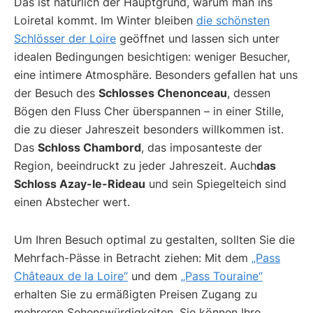
Das ist natürlich der Hauptgrund, warum man ins
Loiretal kommt. Im Winter bleiben
die schönsten
Schlösser der Loire
geöffnet und lassen sich unter
idealen Bedingungen besichtigen: weniger Besucher,
eine intimere Atmosphäre. Besonders gefallen hat uns
der Besuch des
Schlosses Chenonceau
, dessen
Bögen den Fluss Cher überspannen – in einer Stille,
die zu dieser Jahreszeit besonders willkommen ist.
Das
Schloss Chambord
, das imposanteste der
Region, beeindruckt zu jeder Jahreszeit. Auch
das
Schloss Azay-le-Rideau
und sein Spiegelteich sind
einen Abstecher wert.
Um Ihren Besuch optimal zu gestalten, sollten Sie die
Mehrfach-Pässe in Betracht ziehen: Mit dem
„Pass
Châteaux de la Loire“
und dem
„Pass Touraine“
erhalten Sie zu ermäßigten Preisen Zugang zu
mehreren Sehenswürdigkeiten. Sie können Ihre