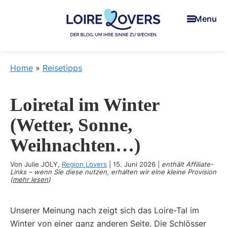
Skip
Skip
Skip
Menu
to
to
to
main
primary
footer
content
sidebar
Loire
Um
Lovers
Iie
Home
»
Reisetipps
Sinne
zu
Loiretal im Winter
wecken
im
(Wetter, Sonne,
Loiretal
Weihnachten…)
-
Der
Von
Julie JOLY
,
Region Lovers
|
15. Juni 2026
|
enthält Affiliate-
Blog
Links – wenn Sie diese nutzen, erhalten wir eine kleine Provision
(
mehr lesen
)
von
Claire
Unserer Meinung nach zeigt sich das Loire-Tal im
und
Winter von einer ganz anderen Seite. Die Schlösser
Man