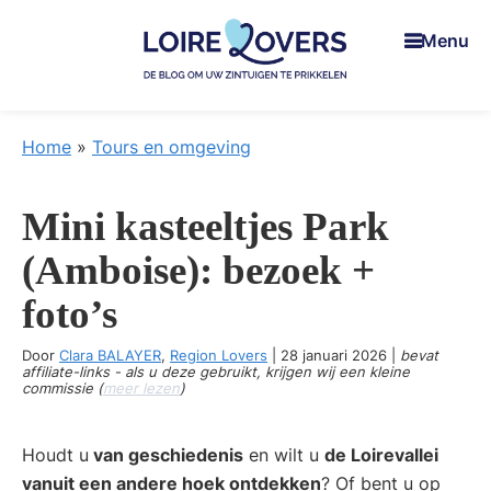
Skip
Skip
Skip
Menu
to
to
to
main
primary
footer
content
sidebar
Loire
Um
Lovers
Ihre
Home
»
Tours en omgeving
Sinne
zu
Mini kasteeltjes Park
wecken
in
(Amboise): bezoek +
de
foto’s
Loire-
vallei
Door
Clara BALAYER
,
Region Lovers
|
28 januari 2026
|
bevat
-
affiliate-links - als u deze gebruikt, krijgen wij een kleine
commissie (
meer lezen
)
De
blog
Houdt u
van geschiedenis
en wilt u
de Loirevallei
van
vanuit een andere hoek ontdekken
? Of bent u op
Claire