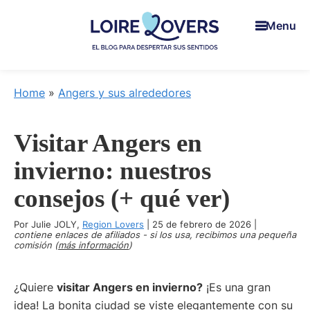
Skip
Skip
Skip
Menu
to
to
to
main
primary
footer
content
sidebar
Loire
Para
Lovers
despertar
Home
»
Angers y sus alrededores
los
sentidos
Visitar Angers en
en
el
invierno: nuestros
Valle
consejos (+ qué ver)
del
Loira
Por
Julie JOLY
,
Region Lovers
|
25 de febrero de 2026
|
-
contiene enlaces de afiliados - si los usa, recibimos una pequeña
comisión (
más información
)
El
Blog
¿Quiere
visitar Angers en invierno?
¡Es una gran
de
idea! La bonita ciudad se viste elegantemente con su
Claire