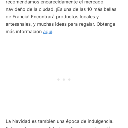
recomendamos encarecidamente el mercado
o
)
navideño de la ciudad. ¡Es una de las 10 más bellas
(
de Francia! Encontrará productos locales y
O
artesanales, y muchas ideas para regalar. Obtenga
b
li
más información
aquí
.
g
a
t
o
ri
o
)
La Navidad es también una época de indulgencia.