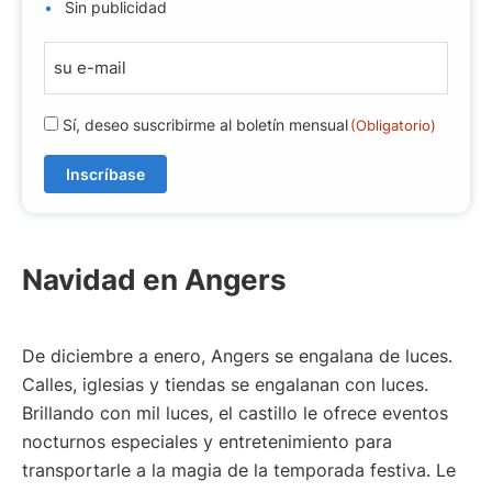
Sin publicidad
C
o
r
R
Sí, deseo suscribirme al boletín mensual
(Obligatorio)
r
G
e
P
o
D
e
(
l
O
Navidad en Angers
e
b
l
c
i
t
g
De diciembre a enero, Angers se engalana de luces.
r
a
Calles, iglesias y tiendas se engalanan con luces.
ó
t
Brillando con mil luces, el castillo le ofrece eventos
o
n
nocturnos especiales y entretenimiento para
r
i
i
transportarle a la magia de la temporada festiva. Le
c
o