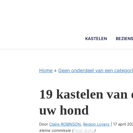
Skip
Skip
Skip
Skip
to
to
to
to
primary
main
primary
footer
navigation
content
sidebar
KASTELEN
BEZIEN
Home
»
Geen onderdeel van een categor
19 kastelen van 
uw hond
Door
Claire ROBINSON
,
Region Lovers
|
17 april 20
kleine commissie (
meer lezen
)