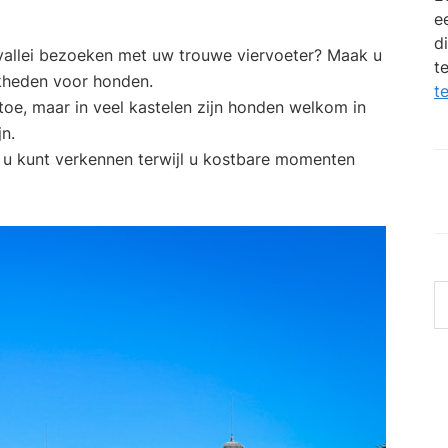
e
en
d
Manu
evallei bezoeken met uw trouwe viervoeter? Maak u
t
jkheden voor honden.
t
 toe, maar in veel kastelen zijn honden welkom in
jn.
ie u kunt verkennen terwijl u kostbare momenten
d
d
w