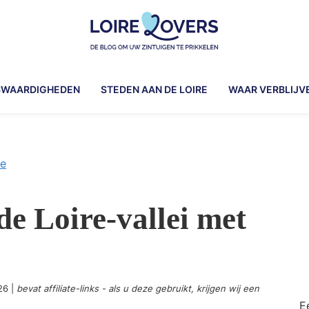
Loire
Um
Lovers
Ihre
SWAARDIGHEDEN
STEDEN AAN DE LOIRE
WAAR VERBLIJV
Sinne
zu
wecken
in
ie
de
Loire-
de Loire-vallei met
vallei
-
De
blog
van
26
|
bevat affiliate-links - als u deze gebruikt, krijgen wij een
Claire
E