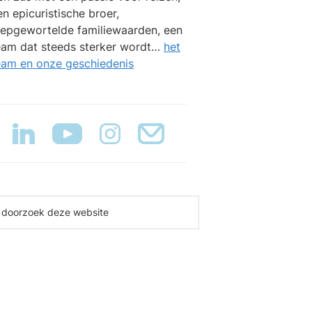
en epicuristische broer,
iepgewortelde familiewaarden, een
eam dat steeds sterker wordt…
het
eam en onze geschiedenis
oorzoek
eze
ebsite