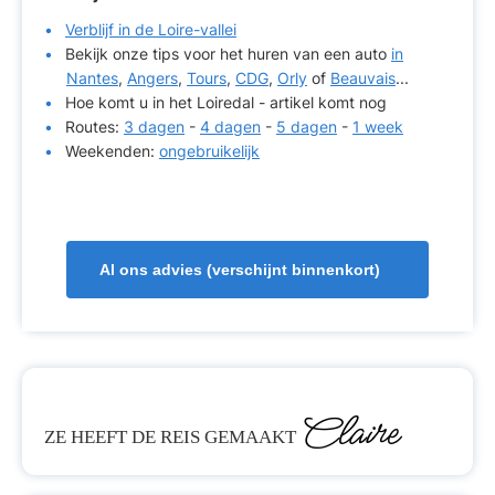
Verblijf in de Loire-vallei
Bekijk onze tips voor het huren van een auto
in
Nantes
,
Angers
,
Tours
,
CDG
,
Orly
of
Beauvais
...
Hoe komt u in het Loiredal - artikel komt nog
Routes:
3 dagen
-
4 dagen
-
5 dagen
-
1 week
Weekenden:
ongebruikelijk
Al ons advies (verschijnt binnenkort)
Claire
ZE HEEFT DE REIS GEMAAKT