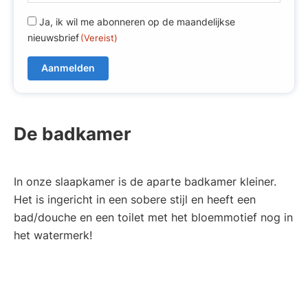
m
R
Ja, ik wil me abonneren op de maandelijkse
a
nieuwsbrief
(Vereist)
G
i
P
l
D
(
(
V
V
e
e
r
De badkamer
r
e
e
i
i
s
s
In onze slaapkamer is de aparte badkamer kleiner.
t
t
Het is ingericht in een sobere stijl en heeft een
)
)
bad/douche en een toilet met het bloemmotief nog in
het watermerk!