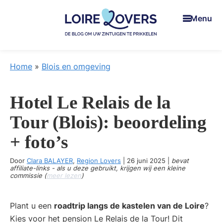
Skip
Skip
Skip
Menu
to
to
to
main
primary
footer
content
sidebar
Loire
Um
Lovers
Ihre
Home
»
Blois en omgeving
Sinne
zu
Hotel Le Relais de la
wecken
in
Tour (Blois): beoordeling
de
+ foto’s
Loire-
vallei
Door
Clara BALAYER
,
Region Lovers
|
26 juni 2025
|
bevat
-
affiliate-links - als u deze gebruikt, krijgen wij een kleine
commissie (
meer lezen
)
De
blog
Plant u een
roadtrip langs de kastelen van de Loire
?
van
Kies voor het pension Le Relais de la Tour! Dit
Claire