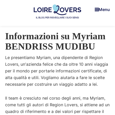
Skip
Skip
Skip
Menu
to
to
to
main
primary
footer
content
sidebar
Loire
Per
Lovers
Informazioni su Myriam
risvegliare
i
BENDRISS MUDIBU
suoi
sensi
Le presentiamo Myriam, una dipendente di Region
nella
Lovers, un'azienda felice che da oltre 10 anni viaggia
Valle
per il mondo per portarle informazioni certificate, di
della
alta qualità e utili. Vogliamo aiutarla a fare le scelte
Loira
necessarie per costruire un viaggio adatto a lei.
-
Il
Il team è cresciuto nel corso degli anni, ma Myriam,
Blog
come tutti gli autori di Region Lovers, si attiene ad un
di
quadro di riferimento e a dei valori per rispettare il
Claire